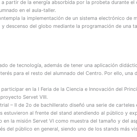
cto a partir de la energía absorbida por la probeta durante
mnado en el aula-taller.
templa la implementación de un sistema electrónico de me
y descenso del globo mediante la programación de una tar
nado de tecnología, además de tener una aplicación didáctica
terés para el resto del alumnado del Centro. Por ello, una 
 participar en la I Feria de la Ciencia e Innovación del Pr
proyecto Servet VIII.
rial – II de 2o de bachillerato diseñó una serie de carteles
estuvieron al frente del stand atendiendo al público y ex
o en la misión Servet VI como muestra del tamaño y del as
rés del público en general, siendo uno de los stands más vi