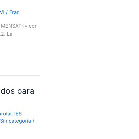
VI
/
Fran
o «MENSAT-I» con
22. La
ados para
irolai
,
IES
Sin categoría
/