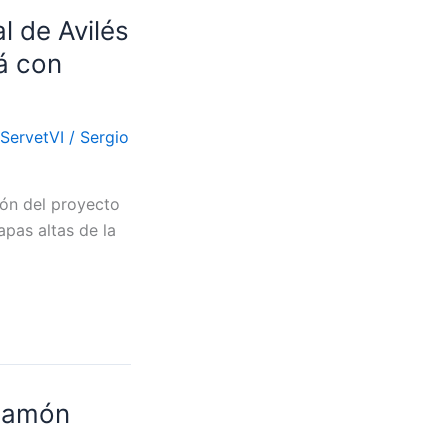
l de Avilés
á con
ServetVI
/
Sergio
ión del proyecto
apas altas de la
 Ramón