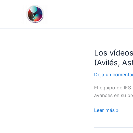
Ir
al
contenido
Los vídeo
Los
vídeos
(Avilés, As
de
#ServetX:
Deja un comenta
IES
El equipo de IES
Ramón
avances en su pro
Menéndez
Pidal
Leer más »
(Avilés,
Asturias)