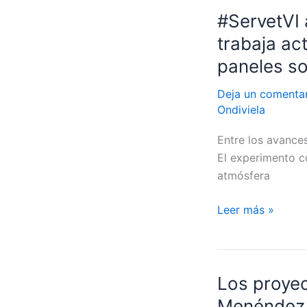
#ServetVI 
#ServetVI
avanza:
trabaja ac
El
paneles so
IES
Ramón
Deja un comenta
Menéndez
Ondiviela
Pidal
Entre los avance
de
El experimento co
Avilés
atmósfera
trabaja
activamente
Leer más »
en
su
proyecto
que
Los proye
Los
contará
proyectos
Menéndez 
con