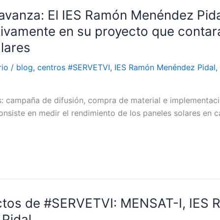
avanza: El IES Ramón Menéndez Pida
tivamente en su proyecto que contar
lares
rio
/
blog
,
centros #SERVETVI
,
IES Ramón Menéndez Pidal
,
s: campaña de difusión, compra de material e implementac
nsiste en medir el rendimiento de los paneles solares en c
ctos de #SERVETVI: MENSAT-I, IES
Pidal