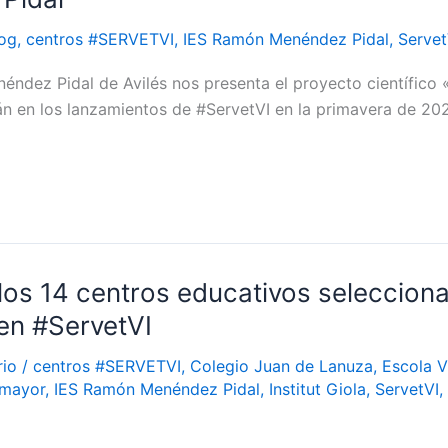
og
,
centros #SERVETVI
,
IES Ramón Menéndez Pidal
,
Servet
éndez Pidal de Avilés nos presenta el proyecto científic
rán en los lanzamientos de #ServetVI en la primavera de 20
los 14 centros educativos seleccion
 en #ServetVI
rio
/
centros #SERVETVI
,
Colegio Juan de Lanuza
,
Escola V
amayor
,
IES Ramón Menéndez Pidal
,
Institut Giola
,
ServetVI
,