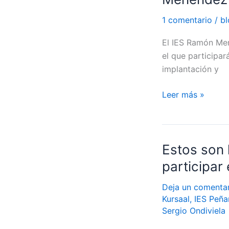
de
paneles
#SERVETVI:
1 comentario
/
bl
solares
MENSAT-
El IES Ramón Men
I,
el que participa
IES
implantación y
Ramón
Menéndez
Leer más »
Pidal
Estos son 
Estos
son
participar
los
14
Deja un comenta
Kursaal
,
IES Peñ
centros
Sergio Ondiviela
educativos
seleccionados