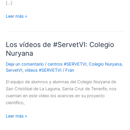
para
[…]
estudiar
la
Leer más »
resistencia
de
los
quites
Los vídeos de #ServetVI: Colegio
Los
de
vídeos
Nuryana
Artemia
de
salina
Deja un comentario
/
centros #SERVETVI
,
Colegio Nuryana
,
#ServetVI:
ServetVI
,
vídeos #SERVETVI
/
Fran
Colegio
Nuryana
El equipo de alumnos y alumnas del Colegio Nuryana de
San Cristóbal de La Laguna, Santa Cruz de Tenerife, nos
cuentan en este vídeo los avances en su proyecto
científico,
Leer más »