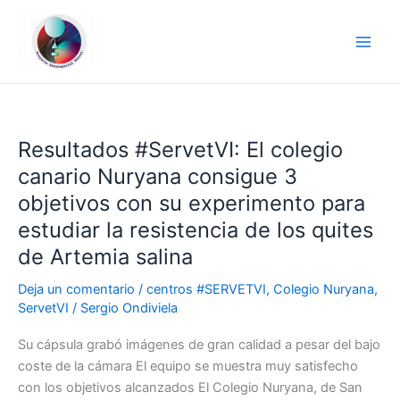
Ir
al
contenido
Resultados #ServetVI: El colegio
Resultados
#ServetVI:
canario Nuryana consigue 3
El
objetivos con su experimento para
colegio
estudiar la resistencia de los quites
canario
de Artemia salina
Nuryana
consigue
Deja un comentario
/
centros #SERVETVI
,
Colegio Nuryana
,
3
ServetVI
/
Sergio Ondiviela
objetivos
con
Su cápsula grabó imágenes de gran calidad a pesar del bajo
su
coste de la cámara El equipo se muestra muy satisfecho
experimento
con los objetivos alcanzados El Colegio Nuryana, de San