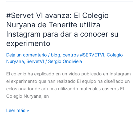
#Servet VI avanza: El Colegio
#Servet
VI
Nuryana de Tenerife utiliza
avanza:
Instagram para dar a conocer su
El
experimento
Colegio
Nuryana
Deja un comentario
/
blog
,
centros #SERVETVI
,
Colegio
de
Nuryana
,
ServetVI
/
Sergio Ondiviela
Tenerife
utiliza
El colegio ha explicado en un vídeo publicado en Instagram
Instagram
el experimento que han realizado El equipo ha diseñado un
para
eclosionador de artemia utilizando materiales caseros El
dar
Colegio Nuryana, en
a
Leer más »
conocer
su
experimento