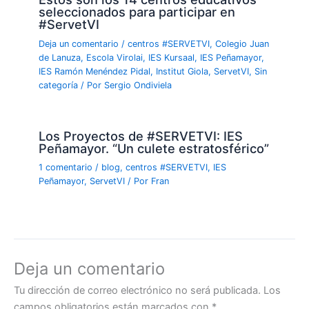
seleccionados para participar en
#ServetVI
Deja un comentario
/
centros #SERVETVI
,
Colegio Juan
de Lanuza
,
Escola Virolai
,
IES Kursaal
,
IES Peñamayor
,
IES Ramón Menéndez Pidal
,
Institut Giola
,
ServetVI
,
Sin
categoría
/ Por
Sergio Ondiviela
Los Proyectos de #SERVETVI: IES
Peñamayor. “Un culete estratosférico”
1 comentario
/
blog
,
centros #SERVETVI
,
IES
Peñamayor
,
ServetVI
/ Por
Fran
Deja un comentario
Tu dirección de correo electrónico no será publicada.
Los
campos obligatorios están marcados con
*