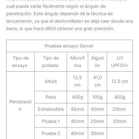
cual puede variar fácilmente según el ángulo de
penetración. Este ángulo depende de la técnica de
lanzamiento, ya que el destornillador se deja caer desde una
barra, lo que hace difícil obtener una gran precisión.
Pruebas ensayo Servet
Tipo de
Tipo de
Microfi
Algod
UV
ensayo
probeta
bra
ón
UPF50+
12,5
41,0
Altura
12,5 cm
cm
cm
Peso
400g
100g
400g
Penetració
n
Estratosfera
45mm
40mm
20mm
Prueba 1
45mm
25mm
20mm
Prueba 2
40mm
30mm