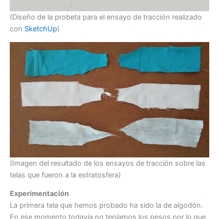
(Diseño de la probeta para el ensayo de tracción realizado
con
SketchUp
)
(Imagen del resultado de los ensayos de tracción sobre las
telas que fueron a la estratosfera)
Experimentación
La primera tela que hemos probado ha sido la de algodón.
En ese momento todavía no teníamos los pesos por lo que