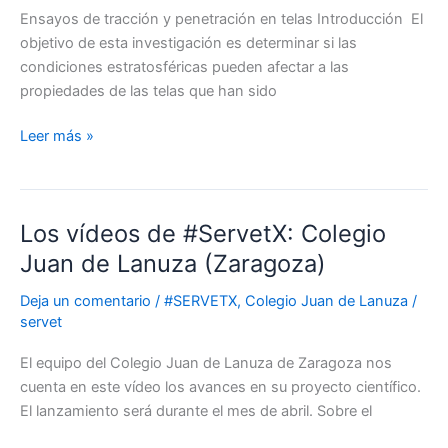
Ensayos de tracción y penetración en telas Introducción El
objetivo de esta investigación es determinar si las
condiciones estratosféricas pueden afectar a las
propiedades de las telas que han sido
Leer más »
Los vídeos de #ServetX: Colegio
Los
vídeos
Juan de Lanuza (Zaragoza)
de
Deja un comentario
/
#SERVETX
,
Colegio Juan de Lanuza
/
#ServetX:
servet
Colegio
Juan
El equipo del Colegio Juan de Lanuza de Zaragoza nos
de
cuenta en este vídeo los avances en su proyecto científico.
Lanuza
El lanzamiento será durante el mes de abril. Sobre el
(Zaragoza)