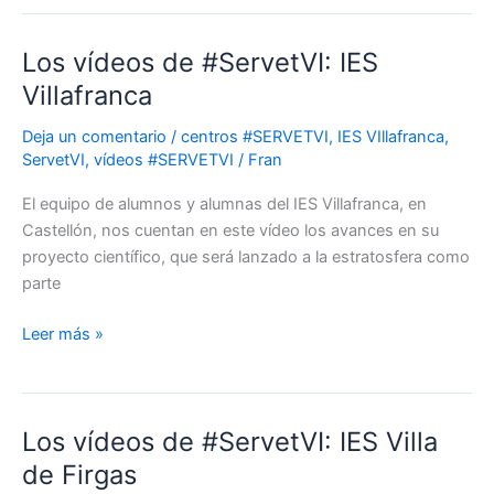
Los vídeos de #ServetVI: IES
Los
vídeos
Villafranca
de
Deja un comentario
/
centros #SERVETVI
,
IES VIllafranca
,
#ServetVI:
ServetVI
,
vídeos #SERVETVI
/
Fran
IES
Villafranca
El equipo de alumnos y alumnas del IES Villafranca, en
Castellón, nos cuentan en este vídeo los avances en su
proyecto científico, que será lanzado a la estratosfera como
parte
Leer más »
Los vídeos de #ServetVI: IES Villa
Los
vídeos
de Firgas
de