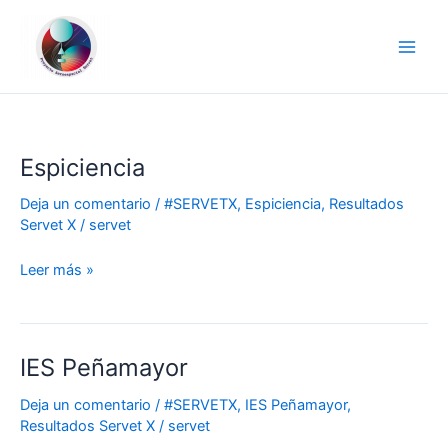
Ir
al
contenido
Espiciencia
Espiciencia
Deja un comentario
/
#SERVETX
,
Espiciencia
,
Resultados
Servet X
/
servet
Leer más »
IES Peñamayor
IES
Peñamayor
Deja un comentario
/
#SERVETX
,
IES Peñamayor
,
Resultados Servet X
/
servet