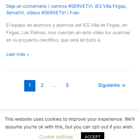
Deja un comentario
/
centros #SERVETVI
,
IES Villa Firgas
,
#ServetVI:
ServetVI
,
vídeos #SERVETVI
/
Fran
IES
Villa
El equipo de alumnos y alumnas del IES Villa de Firgas, en
de
Firgas, Las Palmas, nos cuentan en este vídeo los avances
Firgas
en su proyecto científico, que será lanzado a
Leer más »
1
2
…
5
Siguiente
→
This website uses cookies to improve your experience. We'll
Copyright © 2026 | Powered by Proyecto Servet
assume you're ok with this, but you can opt-out if you wish.
Cookie settings
ACCEPT