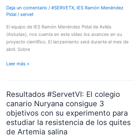
de
Deja un comentario
/
#SERVETX
,
IES Ramón Menéndez
#ServetX:
Pidal
/
servet
IES
Ramón
El equipo de IES Ramón Menéndez Pidal de Avilés
Menéndez
(Asturias), nos cuenta en este vídeo los avances en su
Pidal
proyecto científico. El lanzamiento será durante el mes de
(Avilés,
abril. Sobre
Asturias)
Leer más »
Resultados #ServetVI: El colegio
Resultados
#ServetVI:
canario Nuryana consigue 3
El
objetivos con su experimento para
colegio
estudiar la resistencia de los quites
canario
de Artemia salina
Nuryana
consigue