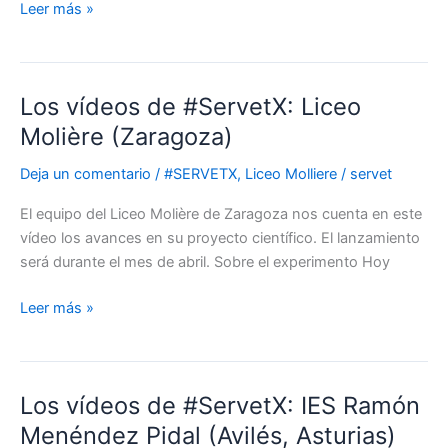
Leer más »
Los vídeos de #ServetX: Liceo
Los
vídeos
Molière (Zaragoza)
de
Deja un comentario
/
#SERVETX
,
Liceo Molliere
/
servet
#ServetX:
Liceo
El equipo del Liceo Molière de Zaragoza nos cuenta en este
Molière
vídeo los avances en su proyecto científico. El lanzamiento
(Zaragoza)
será durante el mes de abril. Sobre el experimento Hoy
Leer más »
Los vídeos de #ServetX: IES Ramón
Los
vídeos
Menéndez Pidal (Avilés, Asturias)