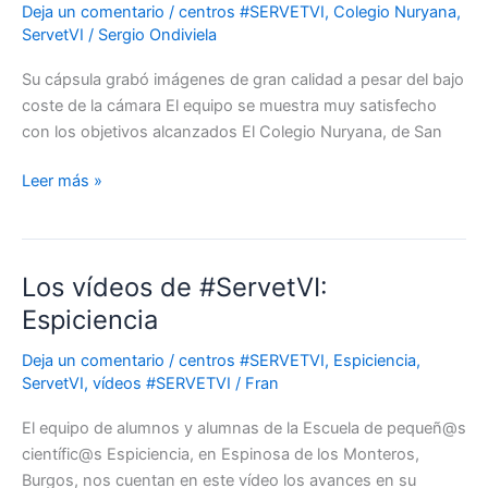
Deja un comentario
/
centros #SERVETVI
,
Colegio Nuryana
,
3
ServetVI
/
Sergio Ondiviela
objetivos
con
Su cápsula grabó imágenes de gran calidad a pesar del bajo
su
coste de la cámara El equipo se muestra muy satisfecho
experimento
con los objetivos alcanzados El Colegio Nuryana, de San
para
estudiar
Leer más »
la
resistencia
de
los
Los vídeos de #ServetVI:
Los
quites
vídeos
Espiciencia
de
de
Artemia
Deja un comentario
/
centros #SERVETVI
,
Espiciencia
,
#ServetVI:
ServetVI
,
vídeos #SERVETVI
/
Fran
salina
Espiciencia
El equipo de alumnos y alumnas de la Escuela de pequeñ@s
científic@s Espiciencia, en Espinosa de los Monteros,
Burgos, nos cuentan en este vídeo los avances en su