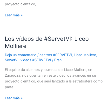
proyecto científico,
Leer más »
Los vídeos de #ServetVI: Liceo
Los
vídeos
Molliere
de
Deja un comentario
/
centros #SERVETVI
,
Liceo Molliere
,
#ServetVI:
ServetVI
,
vídeos #SERVETVI
/
Fran
Liceo
Molliere
El equipo de alumnos y alumnas del Liceo Molliere, en
Zaragoza, nos cuentan en este vídeo los avances en su
proyecto científico, que será lanzado a la estratosfera como
parte
Leer más »