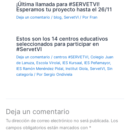
¡Última llamada para #SERVETVI!
Esperamos tu proyecto hasta el 26/11
Deja un comentario
/
blog
,
ServetVI
/ Por
Fran
Estos son los 14 centros educativos
seleccionados para participar en
#ServetVI
Deja un comentario
/
centros #SERVETVI
,
Colegio Juan
de Lanuza
,
Escola Virolai
,
IES Kursaal
,
IES Peñamayor
,
IES Ramón Menéndez Pidal
,
Institut Giola
,
ServetVI
,
Sin
categoría
/ Por
Sergio Ondiviela
Deja un comentario
Tu dirección de correo electrónico no será publicada.
Los
campos obligatorios están marcados con
*