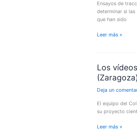
Ensayos de tracci
determinar si las
que han sido
Leer más »
Los vídeos
Los
vídeos
(Zaragoza
de
#ServetX:
Deja un comenta
Colegio
El equipo del Co
Juan
su proyecto cient
de
Lanuza
Leer más »
(Zaragoza)