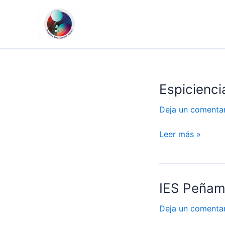
Ir
al
contenido
Espicienci
Espiciencia
Deja un comenta
Leer más »
IES Peñam
IES
Peñamayor
Deja un comenta