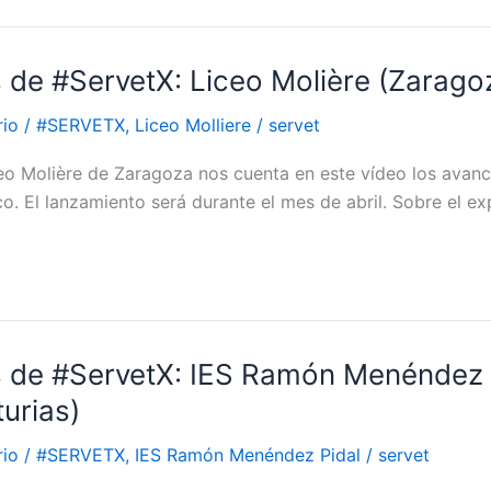
 de #ServetX: Liceo Molière (Zarago
rio
/
#SERVETX
,
Liceo Molliere
/
servet
ceo Molière de Zaragoza nos cuenta en este vídeo los avanc
co. El lanzamiento será durante el mes de abril. Sobre el 
s de #ServetX: IES Ramón Menéndez 
turias)
rio
/
#SERVETX
,
IES Ramón Menéndez Pidal
/
servet