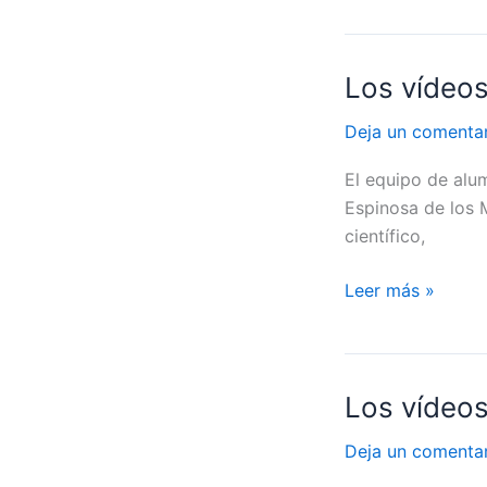
su
experimento
para
Los vídeos
Los
estudiar
vídeos
la
Deja un comenta
de
resistencia
#ServetVI:
de
El equipo de alu
Espiciencia
los
Espinosa de los 
quites
científico,
de
Artemia
Leer más »
salina
Los vídeos
Los
vídeos
Deja un comenta
de
#ServetVI: