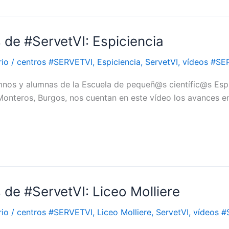
 de #ServetVI: Espiciencia
rio
/
centros #SERVETVI
,
Espiciencia
,
ServetVI
,
vídeos #SE
mnos y alumnas de la Escuela de pequeñ@s científic@s Espi
Monteros, Burgos, nos cuentan en este vídeo los avances e
 de #ServetVI: Liceo Molliere
rio
/
centros #SERVETVI
,
Liceo Molliere
,
ServetVI
,
vídeos 