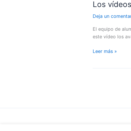
Los vídeos
Los
vídeos
Deja un comenta
de
#ServetVI:
El equipo de alum
IES
este vídeo los av
Villa
de
Leer más »
Firgas