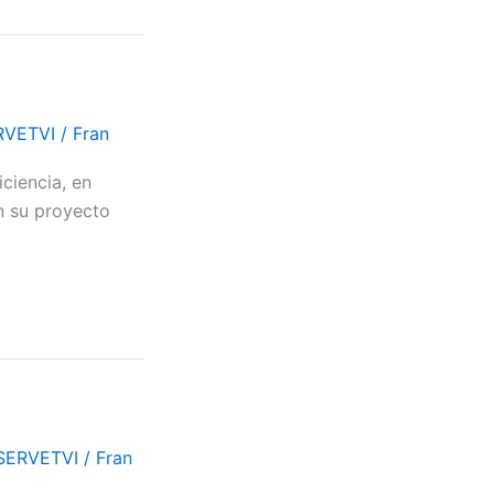
RVETVI
/
Fran
ciencia, en
n su proyecto
#SERVETVI
/
Fran