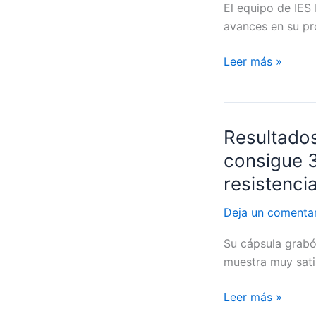
El equipo de IES
Ramón
avances en su pro
Menéndez
Pidal
Leer más »
(Avilés,
Asturias)
Resultados
Resultados
#ServetVI:
consigue 3
El
resistenci
colegio
canario
Deja un comenta
Nuryana
Su cápsula grabó
consigue
muestra muy sati
3
objetivos
Leer más »
con