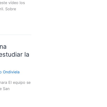
este vídeo los
il. Sobre
ana
studiar la
o Ondiviela
mara El equipo se
de San