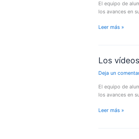
El equipo de alu
Liceo
los avances en su
Molliere
Leer más »
Los vídeos
Los
vídeos
Deja un comenta
de
#ServetVI:
El equipo de alum
IES
los avances en su
Villafranca
Leer más »