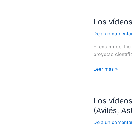
Los vídeos
Los
vídeos
Deja un comenta
de
#ServetX:
El equipo del Li
Liceo
proyecto científi
Molière
(Zaragoza)
Leer más »
Los vídeo
Los
vídeos
(Avilés, As
de
#ServetX:
Deja un comenta
IES