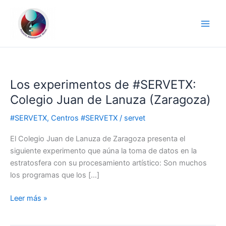
Ir
al
contenido
Los experimentos de #SERVETX:
Los
experimentos
Colegio Juan de Lanuza (Zaragoza)
de
#SERVETX
,
Centros #SERVETX
/
servet
#SERVETX:
Colegio
El Colegio Juan de Lanuza de Zaragoza presenta el
Juan
siguiente experimento que aúna la toma de datos en la
de
estratosfera con su procesamiento artístico: Son muchos
Lanuza
los programas que los […]
(Zaragoza)
Leer más »