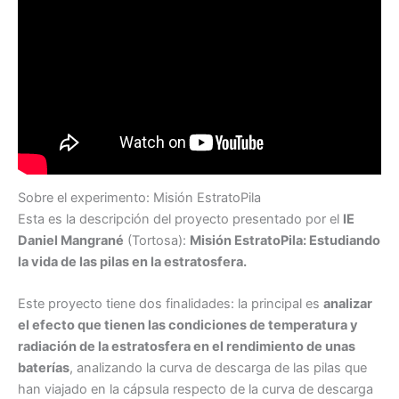
Sobre el experimento: Misión EstratoPila
Esta es la descripción del proyecto presentado por el
IE
Daniel Mangrané
(Tortosa):
Misión EstratoPila: Estudiando
la vida de las pilas en la estratosfera.
Este proyecto tiene dos finalidades: la principal es
analizar
el efecto que tienen las condiciones de temperatura y
radiación de la estratosfera en el rendimiento de unas
baterías
, analizando la curva de descarga de las pilas que
han viajado en la cápsula respecto de la curva de descarga