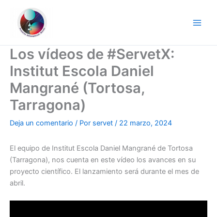
Ir
al
contenido
Los vídeos de #ServetX:
Institut Escola Daniel
Mangrané (Tortosa,
Tarragona)
Deja un comentario
/ Por
servet
/
22 marzo, 2024
El equipo de Institut Escola Daniel Mangrané de Tortosa
(Tarragona), nos cuenta en este vídeo los avances en su
proyecto científico. El lanzamiento será durante el mes de
abril.